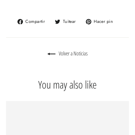
Compartir
Tuitear
Pinear
Compartir
Tuitear
Hacer pin
en
en
en
Facebook
Twitter
Pinteres
Volver a Noticias
You may also like