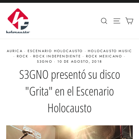
Ir
directamente
Ca
Buscar
Navega
al
contenido
AURICA
·
ESCENARIO HOLOCAUSTO
·
HOLOCAUSTO MUSIC
·
ROCK
·
ROCK INDEPENDIENTE
·
ROCK MEXICANO
·
S3GNO
·
10 DE AGOSTO, 2018
S3GNO presentó su disco
"Grita" en el Escenario
Holocausto