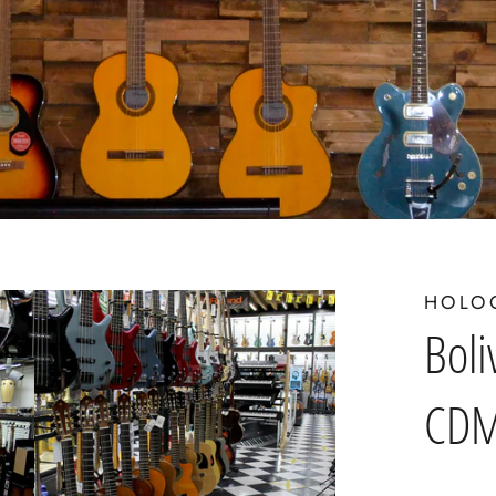
HOLO
Boli
CD