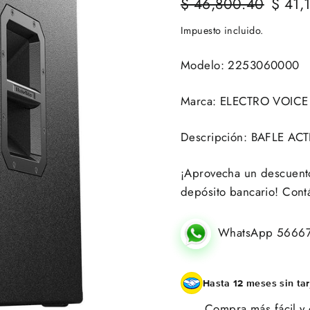
Precio
$ 46,800.40
Precio
$ 41,
habitual
de
Impuesto incluido.
oferta
Modelo: 2253060000
Marca: ELECTRO VOICE
Descripción: BAFLE A
¡Aprovecha un descuento 
depósito bancario! Cont
WhatsApp 5666
Hasta 12 meses sin tar
Compra más fácil y 