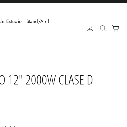
de Estudio
Stand/Atril
Car
Ingresar
Buscar
VO 12" 2000W CLASE D