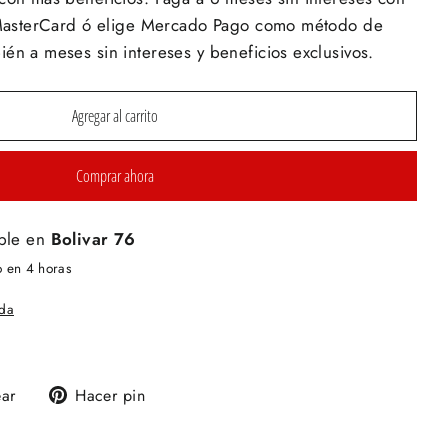
y MasterCard ó elige Mercado Pago como método de
én a meses sin intereses y beneficios exclusivos.
Agregar al carrito
Comprar ahora
ble en
Bolivar 76
o en 4 horas
nda
Tuitear
Pinear
ear
Hacer pin
en
en
Twitter
Pinterest