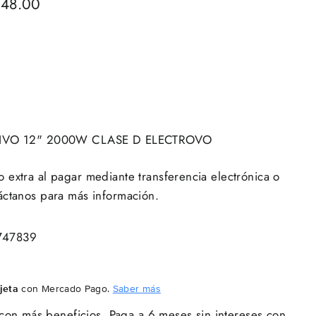
148.00
CTIVO 12" 2000W CLASE D ELECTROVO
extra al pagar mediante transferencia electrónica o
áctanos para más información.
747839
jeta
con Mercado Pago.
Saber más
con más beneficios. Paga a 6 meses sin intereses con