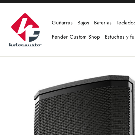
Ir
directamente
al
Guitarras
Bajos
Baterias
Teclado
contenido
Fender Custom Shop
Estuches y f