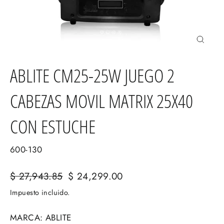
Cerrar
(esc)
ABLITE CM25-25W JUEGO 2
CABEZAS MOVIL MATRIX 25X40
CON ESTUCHE
600-130
Precio
$ 27,943.85
Precio
$ 24,299.00
habitual
de
Impuesto incluido.
oferta
MARCA: ABLITE