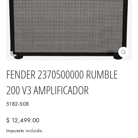
Cerrar
(esc)
FENDER 2370500000 RUMBLE
200 V3 AMPLIFICADOR
5182-508
Precio
$ 12,499.00
habitual
Impuesto incluido.