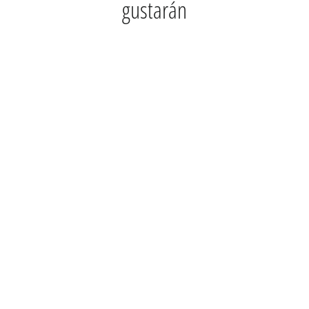
gustarán
EVH 2255010010 5150III 50W
6L6 1X12 COMBO
$ 35,000.00