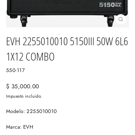
Cerrar
(esc)
EVH 2255010010 5150III 50W 6L6
1X12 COMBO
550-117
Precio
$ 35,000.00
habitual
Impuesto incluido.
Modelo: 2255010010
Marca: EVH