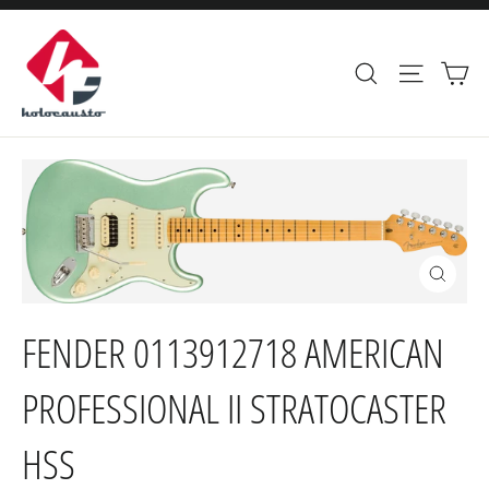
Ir
directamente
Ca
Buscar
Navega
al
contenido
Cerrar
(esc)
FENDER 0113912718 AMERICAN
PROFESSIONAL II STRATOCASTER
HSS