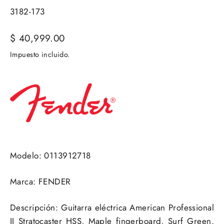
3182-173
Precio
$ 40,999.00
habitual
Impuesto incluido.
Modelo: 0113912718
Marca: FENDER
Descripción: Guitarra eléctrica American Professional
II Stratocaster HSS, Maple fingerboard, Surf Green.