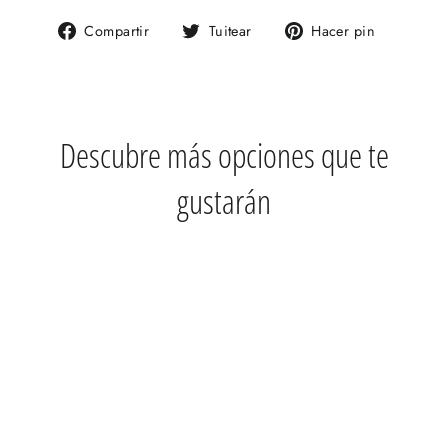
Compartir
Tuitear
Pinear
Compartir
Tuitear
Hacer pin
en
en
en
Facebook
Twitter
Pinteres
Descubre más opciones que te
gustarán
FENDER 0113912718 AMERICAN
PROFESSIONAL II STRATOCASTER
HSS
$ 40,999.00