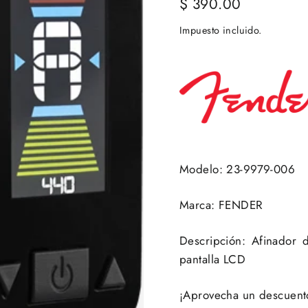
Precio
$ 390.00
habitual
Impuesto incluido.
Modelo: 23-9979-006
Marca: FENDER
Descripción: Afinador 
pantalla LCD
¡Aprovecha un descuento 