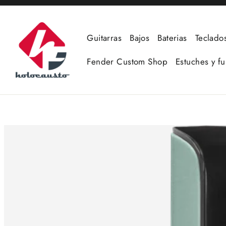
Ir
directamente
al
Guitarras
Bajos
Baterias
Teclado
contenido
Fender Custom Shop
Estuches y f