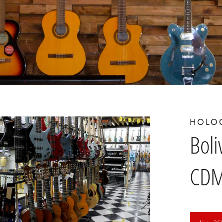
HOLO
Boli
CD