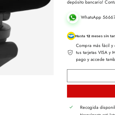
depósito bancario! Cont
WhatsApp 5666
Hasta 12 meses sin tar
Compra más fácil y 
tus tarjetas VISA 
pago y accede tambi
Recogida disponi
Normalmente está list