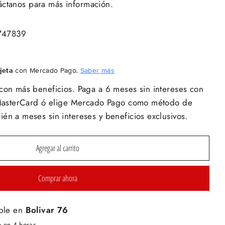
áctanos para más información.
747839
jeta
con Mercado Pago.
Saber más
con más beneficios. Paga a 6 meses sin intereses con
y MasterCard ó elige Mercado Pago como método de
én a meses sin intereses y beneficios exclusivos.
Agregar al carrito
Comprar ahora
ble en
Bolivar 76
o en 4 horas