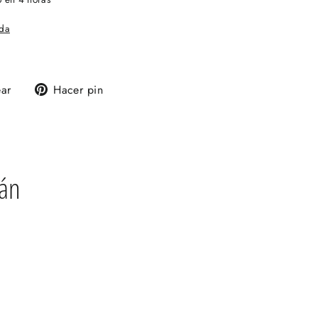
nda
Tuitear
Pinear
ear
Hacer pin
en
en
Twitter
Pinterest
rán