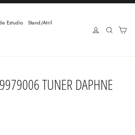
de Estudio
Stand/Atril
Car
Ingresar
Buscar
39979006 TUNER DAPHNE