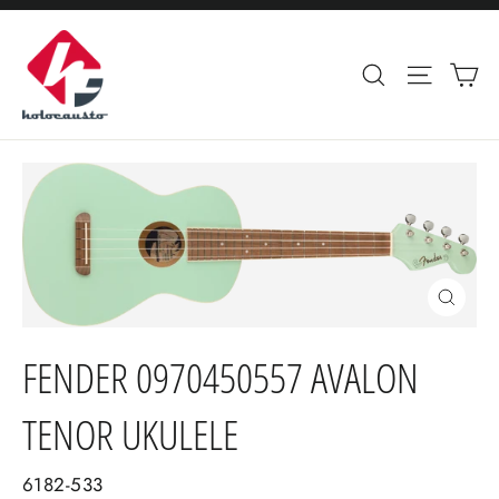
Ir
directamente
Ca
Buscar
Navega
al
contenido
Cerrar
(esc)
FENDER 0970450557 AVALON
TENOR UKULELE
6182-533