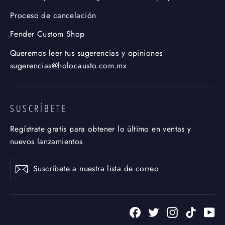
Proceso de cancelación
Fender Custom Shop
Queremos leer tus sugerencias y opiniones
sugerencias@holocausto.com.mx
SUSCRÍBETE
Regístrate gratis para obtener lo último en ventas y
nuevos lanzamientos
Suscríbete
Suscribir
a
nuestra
lista
de
Facebook
Twitter
Instagram
TikTok
Yo
correo