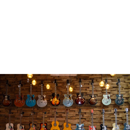
FENDER 0970450557 AVALON
TENOR UKULELE
$ 2,799.00