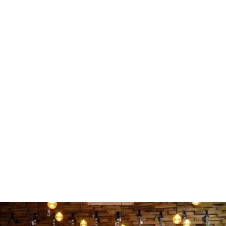
FENDER 0990820071 CABLE
INSTRUMENTO TWEED GRAY 7.5
MTS
$ 670.00