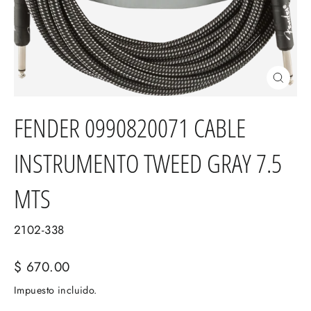
Cerrar
(esc)
FENDER 0990820071 CABLE
INSTRUMENTO TWEED GRAY 7.5
MTS
2102-338
Precio
$ 670.00
habitual
Impuesto incluido.