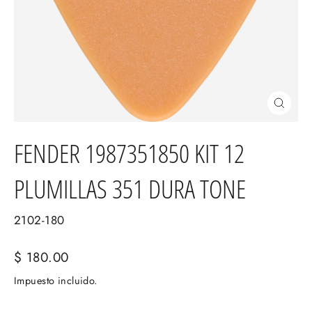
Cerrar
(esc)
FENDER 1987351850 KIT 12
PLUMILLAS 351 DURA TONE
2102-180
Precio
$ 180.00
habitual
Impuesto incluido.