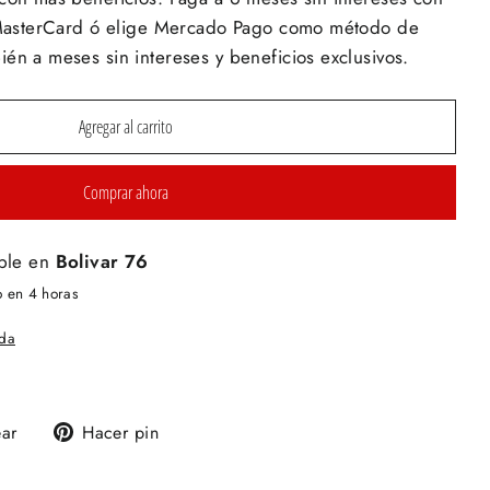
y MasterCard ó elige Mercado Pago como método de
én a meses sin intereses y beneficios exclusivos.
Agregar al carrito
Comprar ahora
ble en
Bolivar 76
o en 4 horas
nda
Tuitear
Pinear
ear
Hacer pin
en
en
Twitter
Pinterest