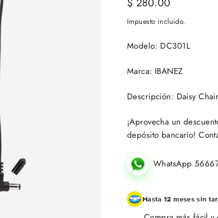
Precio
$ 280.00
habitual
Impuesto incluido.
Modelo: DC301L
Marca: IBANEZ
Descripción: Daisy Chain
¡Aprovecha un descuento 
depósito bancario! Cont
WhatsApp 5666
Hasta 12 meses sin tar
Compra más fácil y 