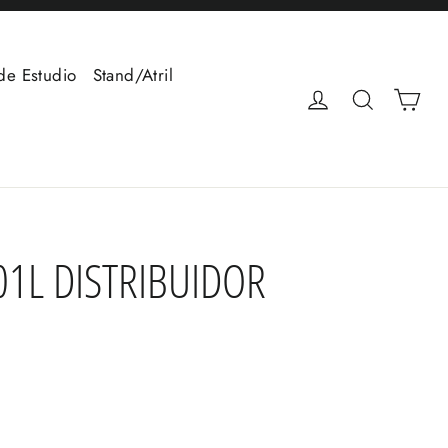
de Estudio
Stand/Atril
Car
Ingresar
Buscar
01L DISTRIBUIDOR