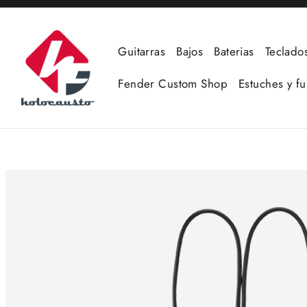
Ir
directamente
al
Guitarras
Bajos
Baterias
Teclado
contenido
Fender Custom Shop
Estuches y f