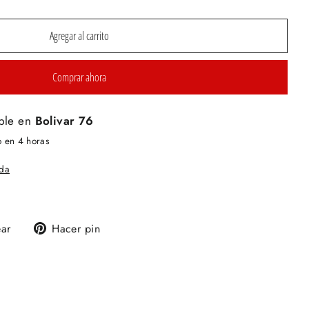
Agregar al carrito
Comprar ahora
ble en
Bolivar 76
o en 4 horas
nda
Tuitear
Pinear
ear
Hacer pin
en
en
Twitter
Pinterest