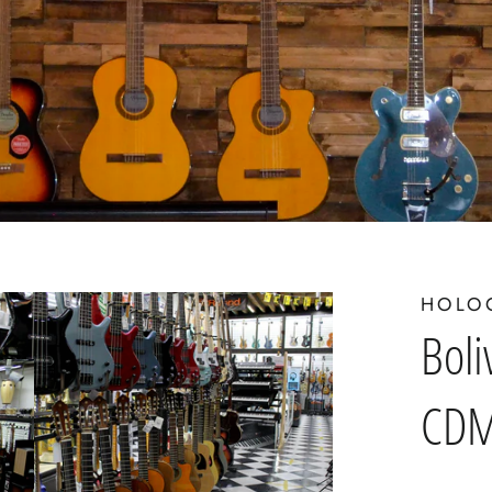
HOLO
Boli
CD