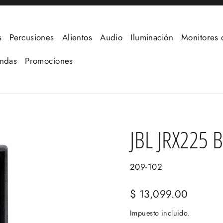
s
Percusiones
Alientos
Audio
Iluminación
Monitores 
undas
Promociones
JBL JRX225 
209-102
Precio
$ 13,099.00
habitual
Impuesto incluido.