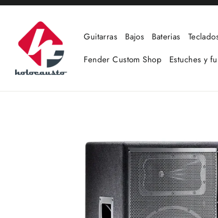
Ir
directamente
al
Guitarras
Bajos
Baterias
Teclado
contenido
Fender Custom Shop
Estuches y f