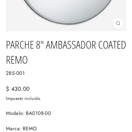
Cerrar
(esc)
PARCHE 8" AMBASSADOR COATED
REMO
285-001
Precio
$ 430.00
habitual
Impuesto incluido.
Modelo: BA0108-00
Marca: REMO