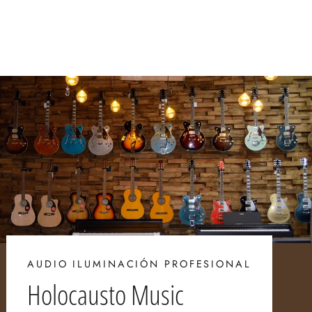
Precio
$ 17,201.70
Precio
$ 14,958.00
habitual
de
oferta
AUDIO ILUMINACIÓN PROFESIONAL
Holocausto Music