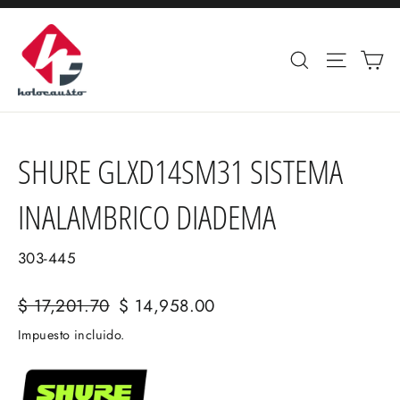
Ir
directamente
Ca
Buscar
Navega
al
contenido
SHURE GLXD14SM31 SISTEMA
INALAMBRICO DIADEMA
303-445
Precio
$ 17,201.70
Precio
$ 14,958.00
habitual
de
Impuesto incluido.
oferta