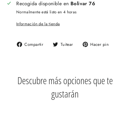
Recogida disponible en
Bolivar 76
Normalmente está listo en 4 horas
Información de la tienda
Compartir
Tuitear
Pinear
Compartir
Tuitear
Hacer pin
en
en
en
Facebook
Twitter
Pinteres
Descubre más opciones que te
gustarán
GUARDAR 13%
SHURE GLXD14SM31 SISTEMA
INALAMBRICO DIADEMA