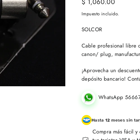
Precio
$ 1,060.00
habitual
Impuesto incluido.
SOLCOR
Cable profesional libre 
canon/ plug, manufactur
¡Aprovecha un descuento 
depósito bancario! Cont
WhatsApp 5666
Hasta 12 meses sin tar
Compra más fácil y 