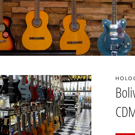
HOLO
Boli
CD