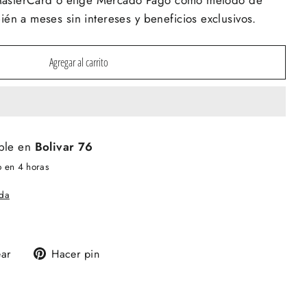
y MasterCard ó elige Mercado Pago como método de
én a meses sin intereses y beneficios exclusivos.
Agregar al carrito
ble en
Bolivar 76
o en 4 horas
nda
Tuitear
Pinear
ear
Hacer pin
en
en
Twitter
Pinterest