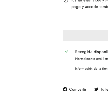
tus tarjetas VISA 
pago y accede tambi
Recogida disponi
Normalmente está list
Información de la tie
Compartir
Compartir
Tuit
en
Facebook