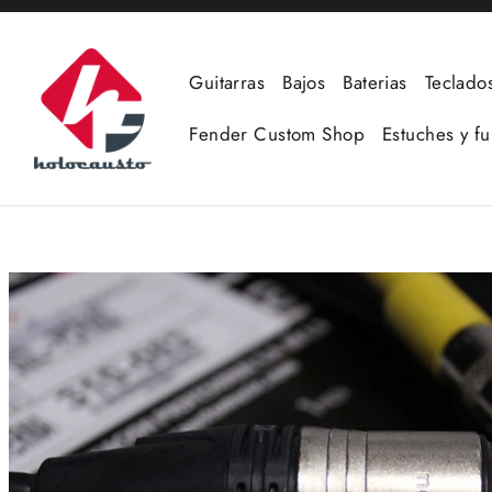
Ir
directamente
al
Guitarras
Bajos
Baterias
Teclado
contenido
Fender Custom Shop
Estuches y f