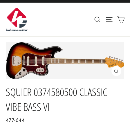
Ir
directamente
Ca
Buscar
Navega
al
contenido
Cerrar
(esc)
SQUIER 0374580500 CLASSIC
VIBE BASS VI
477-644