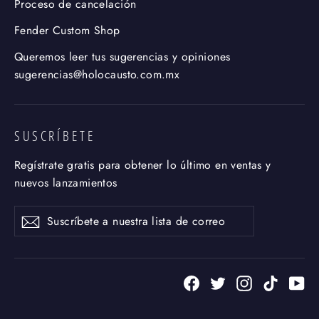
Proceso de cancelación
Fender Custom Shop
Queremos leer tus sugerencias y opiniones
sugerencias@holocausto.com.mx
SUSCRÍBETE
Regístrate gratis para obtener lo último en ventas y
nuevos lanzamientos
Suscríbete
Suscribir
a
nuestra
lista
de
Facebook
Twitter
Instagram
TikTok
Yo
correo
.