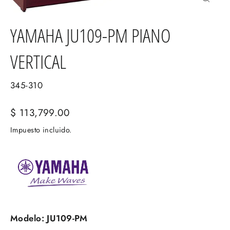
Cerrar
(esc)
YAMAHA JU109-PM PIANO
VERTICAL
345-310
Precio
$ 113,799.00
habitual
Impuesto incluido.
Modelo: JU109-PM